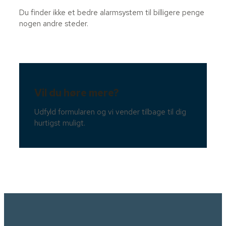
Du finder ikke et bedre alarmsystem til billigere penge
nogen andre steder.
Vil du høre mere?
Udfyld formularen og vi vender tilbage til dig
hurtigst muligt.