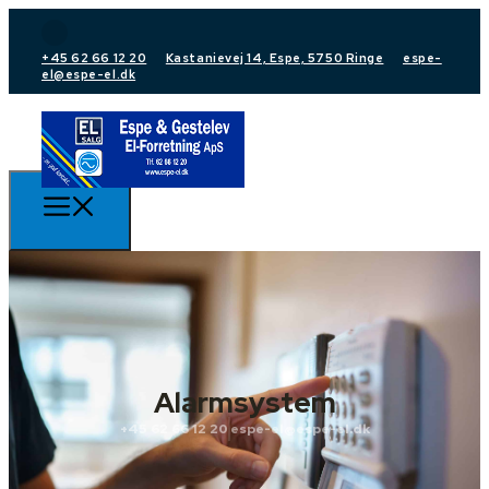
+45 62 66 12 20
Kastanievej 14, Espe, 5750 Ringe
espe-
el@espe-el.dk
Alarmsystem
+45 62 66 12 20
espe-el@espe-el.dk