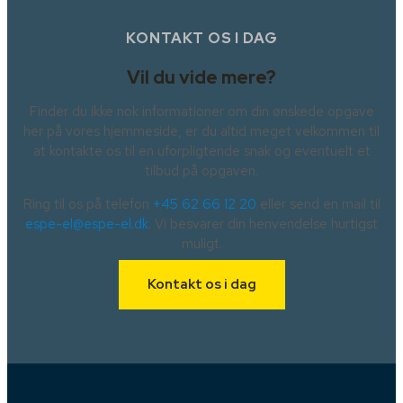
KONTAKT OS I DAG
Vil du vide mere?
Finder du ikke nok informationer om din ønskede opgave
her på vores hjemmeside, er du altid meget velkommen til
at kontakte os til en uforpligtende snak og eventuelt et
tilbud på opgaven.
Ring til os på telefon
+45 62 66 12 20
eller send en mail til
espe-el@espe-el.dk
. Vi besvarer din henvendelse hurtigst
muligt.
Kontakt os i dag