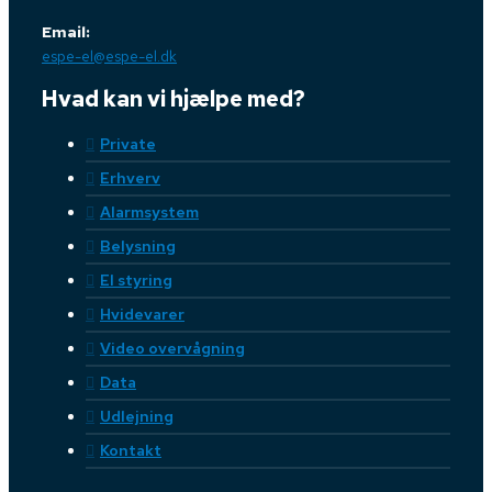
Email:
espe-el@espe-el.dk
Hvad kan vi hjælpe med?
Private
Erhverv
Alarmsystem
Belysning
El styring
Hvidevarer
Video overvågning
Data
Udlejning
Kontakt